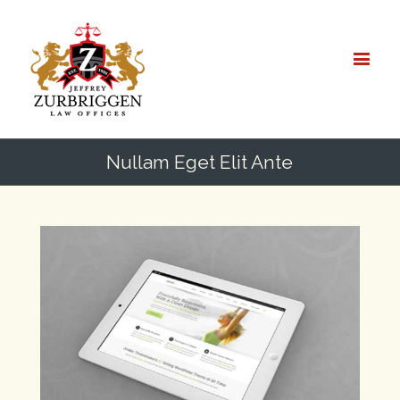
Nullam Eget Elit Ante
View
Larger
Image